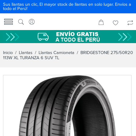
Sus llantas un clic, El mayor stock de llantas en solo lugar. Envíos a
todo el Perú!
Inicio
/
Llantas
/
Llantas Camioneta
/ BRIDGESTONE 275/50R20
113W XL TURANZA 6 SUV TL