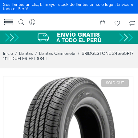
Sus llantas un clic, El mayor stock de llantas en solo lugar. Envíos a
todo el Perú!
Inicio
/
Llantas
/
Llantas Camioneta
/ BRIDGESTONE 245/65R17
111T DUELER H/T 684 III
SOLD OUT