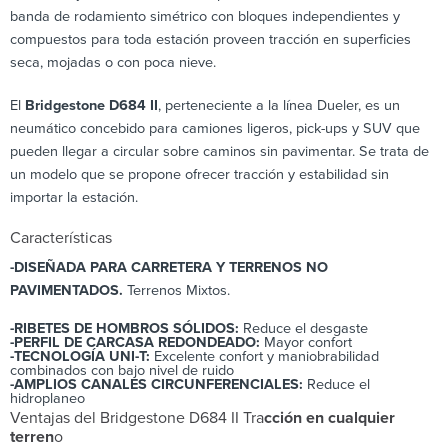
banda de rodamiento simétrico con bloques independientes y
compuestos para toda estación proveen tracción en superficies
seca, mojadas o con poca nieve.
El
Bridgestone D684 II
, perteneciente a la línea Dueler, es un
neumático concebido para camiones ligeros, pick-ups y SUV que
pueden llegar a circular sobre caminos sin pavimentar. Se trata de
un modelo que se propone ofrecer tracción y estabilidad sin
importar la estación.
Características
-DISEÑADA PARA CARRETERA Y TERRENOS NO
PAVIMENTADOS.
Terrenos Mixtos.
-RIBETES DE HOMBROS SÓLIDOS:
Reduce el desgaste
-PERFIL DE CARCASA REDONDEADO:
Mayor confort
-TECNOLOGÍA UNI-T:
Excelente confort y maniobrabilidad
combinados con bajo nivel de ruido
-AMPLIOS CANALES CIRCUNFERENCIALES:
Reduce el
hidroplaneo
Ventajas del Bridgestone D684 II Tra
cción en cualquier
terren
o