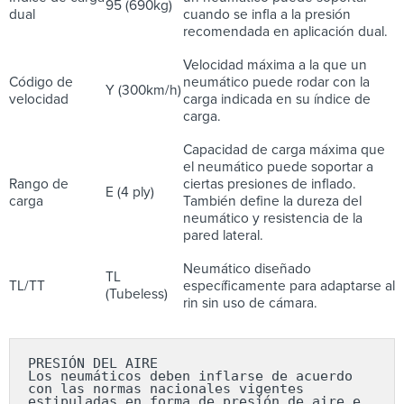
95 (690kg)
dual
cuando se infla a la presión
recomendada en aplicación dual.
Velocidad máxima a la que un
Código de
neumático puede rodar con la
Y (300km/h)
velocidad
carga indicada en su índice de
carga.
Capacidad de carga máxima que
el neumático puede soportar a
Rango de
ciertas presiones de inflado.
E (4 ply)
carga
También define la dureza del
neumático y resistencia de la
pared lateral.
Neumático diseñado
TL
TL/TT
específicamente para adaptarse al
(Tubeless)
rin sin uso de cámara.
PRESIÓN DEL AIRE

Los neumáticos deben inflarse de acuerdo 
con las normas nacionales vigentes 
estipuladas en forma de presión de aire e 