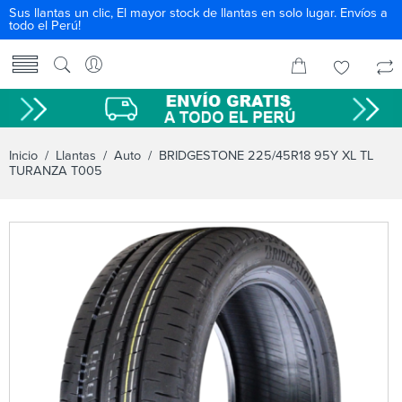
Sus llantas un clic, El mayor stock de llantas en solo lugar. Envíos a
todo el Perú!
Inicio
/
Llantas
/
Auto
/ BRIDGESTONE 225/45R18 95Y XL TL
TURANZA T005