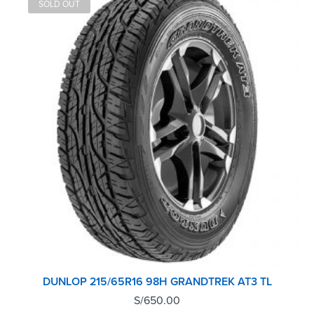
SOLD OUT
DUNLOP 215/65R16 98H GRANDTREK AT3 TL
S/
650.00