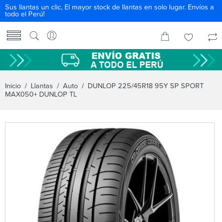
Sus llantas un clic, El mayor stock de llantas en solo lugar. Envíos a
todo el Perú!
Inicio
/
Llantas
/
Auto
/ DUNLOP 225/45R18 95Y SP SPORT
MAX050+ DUNLOP TL