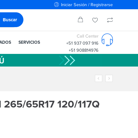
Iniciar Sesión / Registrarse
Call Center
IADOS
SERVICIOS
+51 937 097 916
+51 908814976
265/65R17 120/117Q