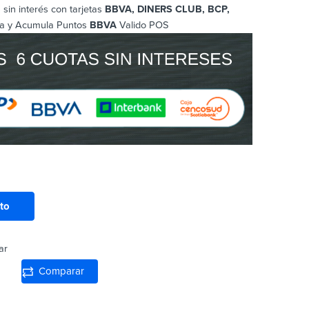
sin interés con tarjetas
BBVA, DINERS CLUB, BCP
,
a y Acumula Puntos
BBVA
Valido POS
ito
ar
Comparar