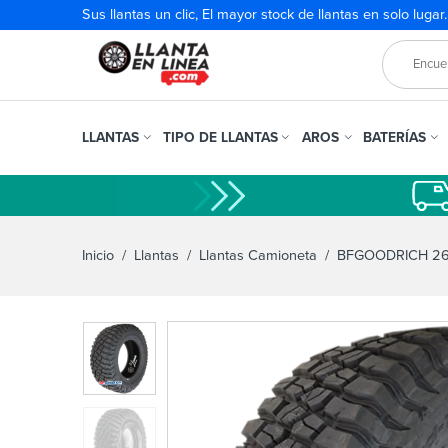
Sus llantas un clic, El mayor stock de llantas en solo lugar
LLANTAS
TIPO DE LLANTAS
AROS
BATERÍAS
Inicio
/
Llantas
/
Llantas Camioneta
/ BFGOODRICH 265