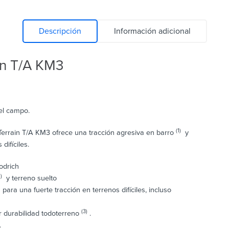
Descripción
Información adicional
in T/A KM3
el campo.
(1)
errain T/A KM3 ofrece una tracción agresiva en barro
y
difíciles.
odrich
1)
y terreno suelto
ara una fuerte tracción en terrenos difíciles, incluso
(3)
r durabilidad todoterreno
.
.