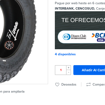
Pague por web hasta en 6 cuotas 
INTERBANK, CENCOSUD,
Canje
4 disponibles
+
Añadir Al Carr
-
Deseados
Compar
en para ampliarla