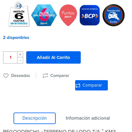
2 disponibles
+
Añadir Al Carrito
-
Deseados
Comparar
Comparar
Descripción
Información adicional
_
®
BFGOODRICH®
TERRENO DE LODO T/A
KM3