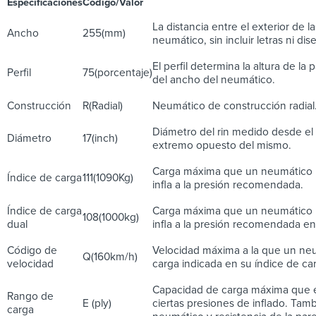
Especificaciones
Código/Valor
Descripc
La distancia entre el exterior de l
Ancho
255(mm)
neumático, sin incluir letras ni dis
El perfil determina la altura de la
Perfil
75(porcentaje)
del ancho del neumático.
Construcción
R(Radial)
Neumático de construcción radial
Diámetro del rin medido desde el 
Diámetro
17(inch)
extremo opuesto del mismo.
Carga máxima que un neumático 
Índice de carga
111(1090Kg)
infla a la presión recomendada.
Índice de carga
Carga máxima que un neumático 
108(1000kg)
dual
infla a la presión recomendada en 
Código de
Velocidad máxima a la que un ne
Q(160km/h)
velocidad
carga indicada en su índice de ca
Capacidad de carga máxima que e
Rango de
E (ply)
ciertas presiones de inflado. Tamb
carga