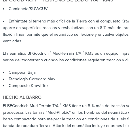
Camioneta/SUV/CUV
Enfréntate al terreno más difícil de la Tierra con el compuesto K
agarre en superficies rocosas y resbaladizas, con un 8 % más de tr
flexión lineal permite que el neumático se flexione y envuelva objeto
ventiladas.
®
®
El neumático BFGoodrich
Mud-Terrain T/A
KM3 es un equipo impres
serios del todoterreno cuando las condiciones requieren tracción y 
Campeón Baja
Tecnología Coregard Max
Compuesto Krawl-Tek
HECHO AL BARRO
®
El BFGoodrich Mud-Terrain T/A
KM3 tiene un 5 % más de tracción so
predecesor. Las barras “Mud-Phobic” en los hombros del neumático e
barro compactado para mejorar la tracción en condiciones de suelo fa
banda de rodadura Terrain-Attack del neumático incluye enormes bl