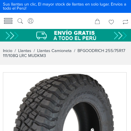
Sus llantas un clic, El mayor stock de llantas en solo lugar. Envíos a
todo el Perú!
Inicio
/
Llantas
/
Llantas Camioneta
/ BFGOODRICH 255/75R17
111/108Q LRC MUDKM3