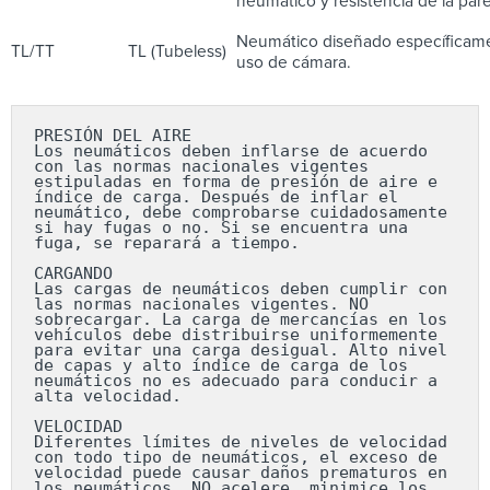
neumático y resistencia de la pare
Neumático diseñado específicamen
TL/TT
TL (Tubeless)
uso de cámara.
PRESIÓN DEL AIRE

Los neumáticos deben inflarse de acuerdo 
con las normas nacionales vigentes 
estipuladas en forma de presión de aire e 
índice de carga. Después de inflar el 
neumático, debe comprobarse cuidadosamente 
si hay fugas o no. Si se encuentra una 
fuga, se reparará a tiempo.

CARGANDO

Las cargas de neumáticos deben cumplir con 
las normas nacionales vigentes. NO 
sobrecargar. La carga de mercancías en los 
vehículos debe distribuirse uniformemente 
para evitar una carga desigual. Alto nivel 
de capas y alto índice de carga de los 
neumáticos no es adecuado para conducir a 
alta velocidad.

VELOCIDAD

Diferentes límites de niveles de velocidad 
con todo tipo de neumáticos, el exceso de 
velocidad puede causar daños prematuros en 
los neumáticos. NO acelere, minimice los 