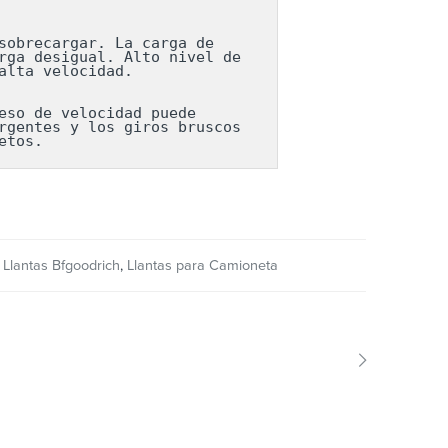
obrecargar. La carga de 
ga desigual. Alto nivel de 
lta velocidad.

so de velocidad puede 
gentes y los giros bruscos 
etos.
,
Llantas Bfgoodrich
,
Llantas para Camioneta