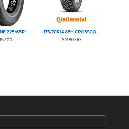
BRIDGESTONE 225/65R17 102T DUELER H/T 684II
175/70R14 88H CROSSCONTACT AT CONTINENTAL
957.00
S/
480.00