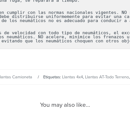
una fuga, se reparará a tiempo.

en cumplir con las normas nacionales vigentes. NO s
debe distribuirse uniformemente para evitar una car
 de los neumáticos no es adecuado para conducir a a
s de velocidad con todo tipo de neumáticos, el exce
os neumáticos. NO acelere, minimice los frenazos ur
 evitando que los neumáticos choquen con otros obj
lantas Camioneta
Etiquetas:
Llantas 4x4
,
Llantas AT-Todo Terreno
You may also like…