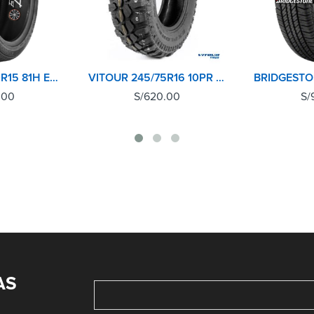
KUMHO 175/60R15 81H ECOWING ES31 TL
VITOUR 245/75R16 10PR 120N EXPLORER MT
.00
S/
620.00
S/
AS