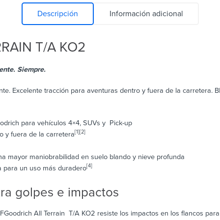
Descripción
Información adicional
RRAIN T/A KO2
 Siempre.​​​​​​
e. Excelente tracción para aventuras dentro y fuera de la carretera. B
drich para vehículos 4×4, SUVs y Pick-up
[1][2]
o y fuera de la carretera
a mayor maniobrabilidad en suelo blando y nieve profunda
[4]
a para un uso más duradero
tra golpes e impactos
oodrich All Terrain T/A KO2 resiste los impactos en los flancos para