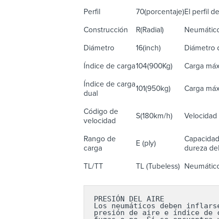
Perfil
70(porcentaje)
El perfil 
Construcción
R(Radial)
Neumático 
Diámetro
16(inch)
Diámetro d
Índice de carga
104(900Kg)
Carga máx
Índice de carga
101(950kg)
Carga máx
dual
Código de
S(180km/h)
Velocidad 
velocidad
Rango de
Capacidad 
E (ply)
carga
dureza del
TL/TT
TL (Tubeless)
Neumático 
PRESIÓN DEL AIRE

Los neumáticos deben inflars
presión de aire e índice de 