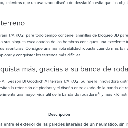
o, mientras que un avanzado diseño de desviación evita que los objet
oterreno
rain T/A KO2 para todo tiempo contiene laminillas de bloqueo 3D para 
y a sus bloques escalonados de los hombros consigues una excelente tra
tus aventuras. Consigue una maniobrabilidad robusta cuando más lo ne
plorar y conquistar los terrenos más difíciles.
nquista más, gracias a su banda de ro
 All Season BFGoodrich All terrain T/A KO2. Su huella innovadora distr
vitan la retención de piedras y el diseño entrelazado de la banda de 
[4]
xperimenta una mayor vida útil de la banda de rodadura
y más kilómetr
scripción
a entre el exterior de las paredes laterales de un neumático, sin in