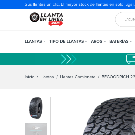
Sus llantas un clic, El mayor stock de llantas en solo lugar
LLANTAS
TIPO DE LLANTAS
AROS
BATERÍAS
Inicio
/
Llantas
/
Llantas Camioneta
/ BFGOODRICH 235/