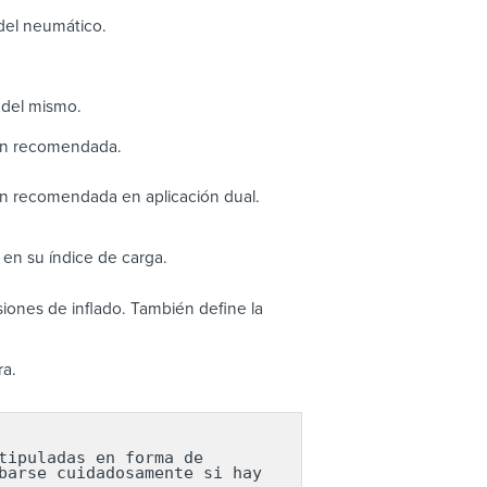
 del neumático.
 del mismo.
ión recomendada.
ón recomendada en aplicación dual.
en su índice de carga.
ones de inflado. También define la
ra.
ipuladas en forma de 
arse cuidadosamente si hay 