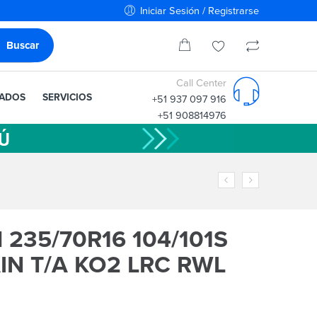
Iniciar Sesión / Registrarse
Call Center
IADOS
SERVICIOS
+51 937 097 916
+51 908814976
235/70R16 104/101S
IN T/A KO2 LRC RWL