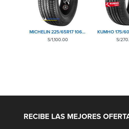
MICHELIN 225/65R17 106H M+S PRIMACY SUV+ XL
S/
1,100.00
S/
270
RECIBE LAS MEJORES OFERT