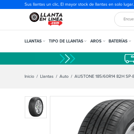
Sus llantas un clic, El mayor stock de llantas en solo lugar
LLANTAS
TIPO DE LLANTAS
AROS
BATERÍAS
Inicio
/
Llantas
/
Auto
/ AUSTONE 185/60R14 82H SP-8