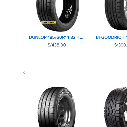
DUNLOP 185/60R14 82H DZ102 TH TL
S/
438.00
S/
390