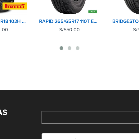
PIRELLI 255/60R18 102H SCORPION A/T+
RAPID 265/65R17 110T ECOLANDER AT
0.00
S/
550.00
S/
AS