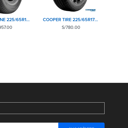
BRIDGESTONE 225/65R17 102T DUELER H/T 684II
COOPER TIRE 225/65R17 102H EVOLUTION SPORT
957.00
S/
780.00