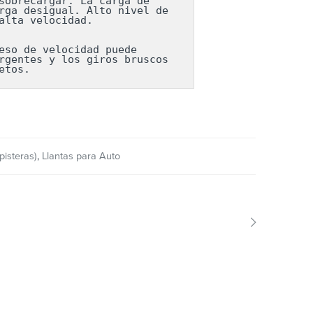
obrecargar. La carga de 
ga desigual. Alto nivel de 
lta velocidad.

so de velocidad puede 
gentes y los giros bruscos 
etos.
pisteras)
,
Llantas para Auto