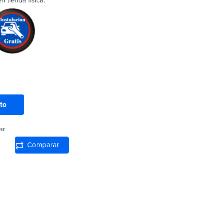
 tienda física.
ito
ar
Comparar