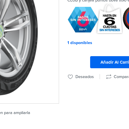
CLUB y canjea puntos bbva solo en
1 disponibles
Añadir Al Carr
Deseados
Compar
en para ampliarla