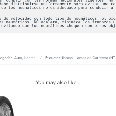
en cumplir con las normas nacionales vigentes. NO s
debe distribuirse uniformemente para evitar una car
 de los neumáticos no es adecuado para conducir a a
s de velocidad con todo tipo de neumáticos, el exce
os neumáticos. NO acelere, minimice los frenazos ur
 evitando que los neumáticos choquen con otros obj
egorías:
Auto
,
Llantas
Etiquetas:
llantas
,
Llantas de Carretera (HT-
You may also like…