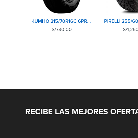
KUMHO 215/70R16C 6PR PORTRAN KC53
S/
730.00
S/
1,25
RECIBE LAS MEJORES OFERT