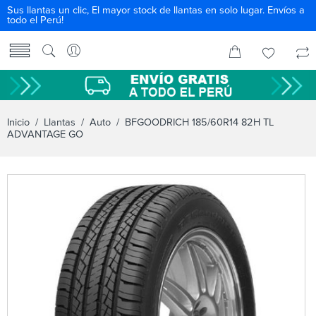
Sus llantas un clic, El mayor stock de llantas en solo lugar. Envíos a
todo el Perú!
Inicio
/
Llantas
/
Auto
/ BFGOODRICH 185/60R14 82H TL
ADVANTAGE GO