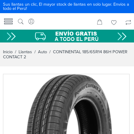
Sus llantas un clic, El mayor stock de llantas en solo lugar. Envíos a
todo el Perú!
Inicio
/
Llantas
/
Auto
/ CONTINENTAL 185/65R14 86H POWER
CONTACT 2