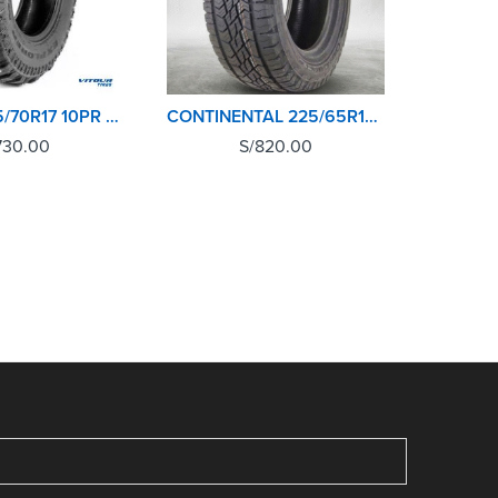
VITOUR 265/70R17 10PR 121Q EXPLORER MT
CONTINENTAL 225/65R17 102H CROSSCONTACT ATR
730.00
S/
820.00