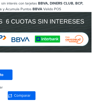
sin interés con tarjetas
BBVA, DINERS CLUB, BCP
,
a y Acumula Puntos
BBVA
Valido POS
ito
ar
Comparar