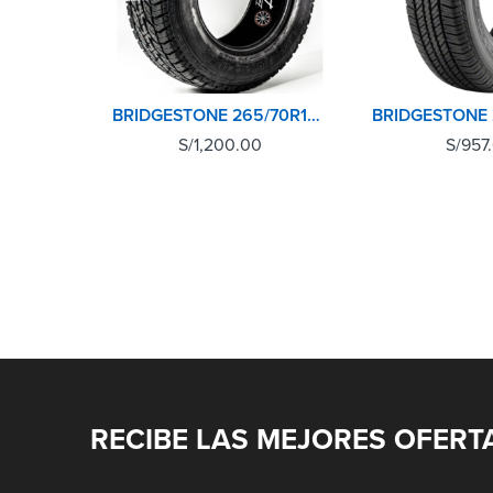
BRIDGESTONE 265/70R16 112S DUELER AT694
S/
1,200.00
S/
957
RECIBE LAS MEJORES OFERT