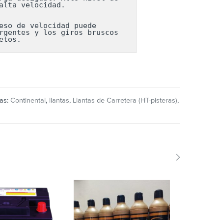
lta velocidad.

so de velocidad puede 
gentes y los giros bruscos 
etos.
tas:
Continental
,
llantas
,
Llantas de Carretera (HT-pisteras)
,