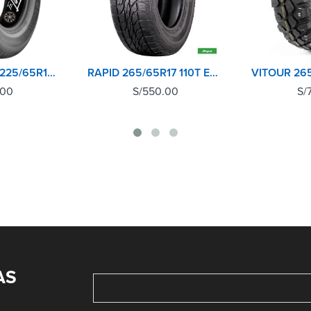
BRIDGESTONE 225/65R17 102T DUELER H/T 684II
RAPID 265/65R17 110T ECOLANDER AT
.00
S/
550.00
S/
AS