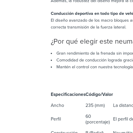
Además, la robustez del diseño mejora la com
Conducción deportiva en todo tipo de vehí
El diseño avanzado de los macro bloques as
correcta transmisión de la fuerza lateral.
¿Por qué elegir este neum
Gran rendimiento de la frenada sin impor
Comodidad de conducción lograda gracias
Mantén el control con nuestra tecnologí
Especificaciones
Código/Valor
De
Ancho
235 (mm)
La distanc
60
Perfil
El perfil 
(porcentaje)
Construcción
R (Radial)
Neumático