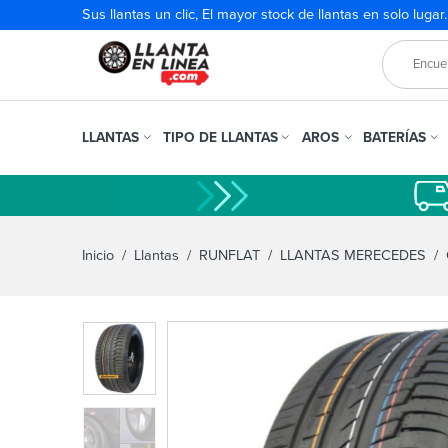
Sus llantas un clic, El mayor stock de llantas en solo lugar
LLANTAS
TIPO DE LLANTAS
AROS
BATERÍAS
Inicio
/
Llantas
/
RUNFLAT
/
LLANTAS MERECEDES
/ 