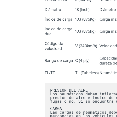
Diámetro
18 (inch)
Diámetro 
Índice de carga
103 (875Kg)
Carga máx
Índice de carga
103 (875kg)
Carga máx
dual
Código de
V (240km/h)
Velocidad
velocidad
Capacidad
Rango de carga
C (4 ply)
dureza del
TL/TT
TL (Tubeless)
Neumático
PRESIÓN DEL AIRE

Los neumáticos deben inflars
presión de aire e índice de 
fugas o no. Si se encuentra 
CARGA

Las cargas de neumáticos deb
mercancías en los vehículos 