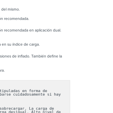
o del mismo.
ión recomendada.
ón recomendada en aplicación dual.
 en su índice de carga.
iones de inflado. También define la
ra.
ipuladas en forma de 
arse cuidadosamente si hay 
obrecargar. La carga de 
ga desigual. Alto nivel de 