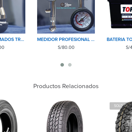
PITONES CROMADOS TR413C AUTO-CAMIONETA
MEDIDOR PROFESIONAL RELOJ 0-100PSI PARA NEUMATICOS
00
S/
80.00
S/
Productos Relacionados
SOLD OUT