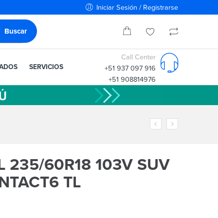
Iniciar Sesión / Registrarse
Call Center
IADOS
SERVICIOS
+51 937 097 916
+51 908814976
 235/60R18 103V SUV
NTACT6 TL