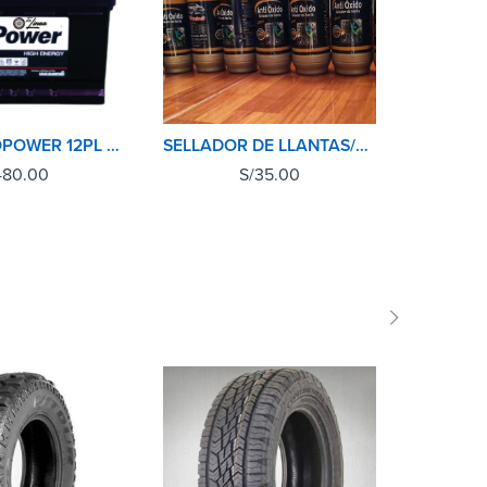
BATERIA TOPOWER 12PL 50AMP/460 CCA LIBRE MANTENIMIENTO MADE IN KOREA
SELLADOR DE LLANTAS/ANTIPINCHASO 500ML CUBULL
480.00
S/
35.00
SOLD 