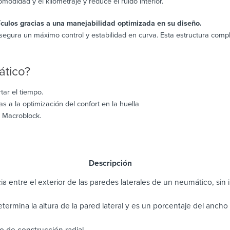
odidad y el kilometraje y reduce el ruido interior.
culos gracias a una manejabilidad optimizada en su diseño.
egura un máximo control y estabilidad en curva. Esta estructura comp
ático?
tar el tiempo.
 a la optimización del confort en la huella
a Macroblock.
scripción
ia entre el exterior de las paredes laterales de un neumático, sin in
determina la altura de la pared lateral y es un porcentaje del anch
 de construcción radial.