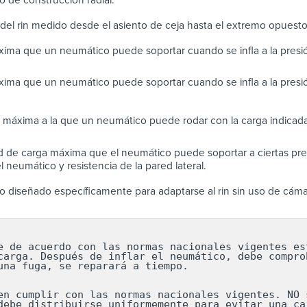
del rin medido desde el asiento de ceja hasta el extremo opuest
ima que un neumático puede soportar cuando se infla a la pres
ima que un neumático puede soportar cuando se infla a la presi
 máxima a la que un neumático puede rodar con la carga indicada
 de carga máxima que el neumático puede soportar a ciertas pres
 neumático y resistencia de la pared lateral.
 diseñado específicamente para adaptarse al rin sin uso de cáma
e de acuerdo con las normas nacionales vigentes est
carga. Después de inflar el neumático, debe comprob
una fuga, se reparará a tiempo.

en cumplir con las normas nacionales vigentes. NO s
debe distribuirse uniformemente para evitar una car