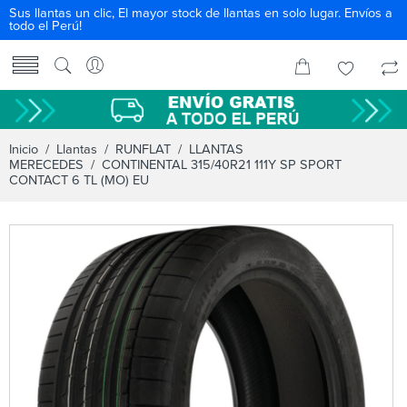
Sus llantas un clic, El mayor stock de llantas en solo lugar. Envíos a
todo el Perú!
Inicio
/
Llantas
/
RUNFLAT
/
LLANTAS
MERECEDES
/ CONTINENTAL 315/40R21 111Y SP SPORT
CONTACT 6 TL (MO) EU