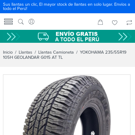
Sus llantas un clic, El mayor stock de llantas en solo lugar. Envíos a
todo el Perú!
Inicio
/
Llantas
/
Llantas Camioneta
/ YOKOHAMA 235/55R19
105H GEOLANDAR G015 AT TL