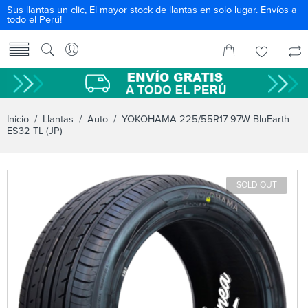
Sus llantas un clic, El mayor stock de llantas en solo lugar. Envíos a
todo el Perú!
Inicio
/
Llantas
/
Auto
/ YOKOHAMA 225/55R17 97W BluEarth
ES32 TL (JP)
SOLD OUT