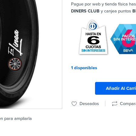
Pague por web y tienda física has
DINERS CLUB
y canjea puntos
B
1 disponibles
Añadir Al Carr
Deseados
Compar
en para ampliarla