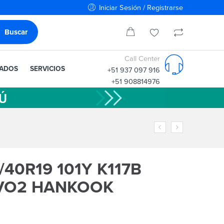
Iniciar Sesión / Registrarse
Call Center
IADOS
SERVICIOS
+51 937 097 916
+51 908814976
40R19 101Y K117B
EVO2 HANKOOK