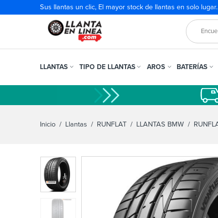
Sus llantas un clic, El mayor stock de llantas en solo lugar
LLANTAS
TIPO DE LLANTAS
AROS
BATERÍAS
Inicio
/
Llantas
/
RUNFLAT
/
LLANTAS BMW
/ RUNFLA