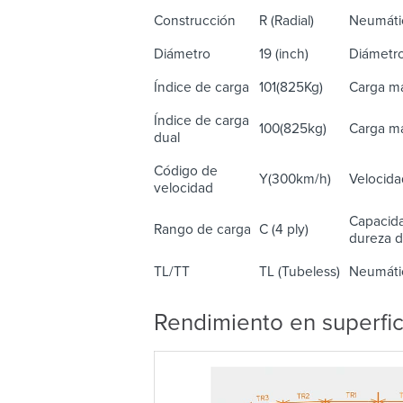
Construcción
R (Radial)
Neumátic
Diámetro
19 (inch)
Diámetro
Índice de carga
101(825Kg)
Carga má
Índice de carga
100(825kg)
Carga má
dual
Código de
Y(300km/h)
Velocida
velocidad
Capacida
Rango de carga
C (4 ply)
dureza de
TL/TT
TL (Tubeless)
Neumátic
Rendimiento en superfi