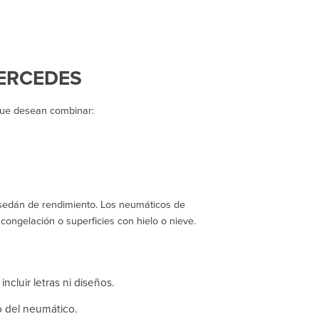
ERCEDES
que desean combinar:
y sedán de rendimiento. Los neumáticos de
congelación o superficies con hielo o nieve.
ncluir letras ni diseños.
ho del neumático.