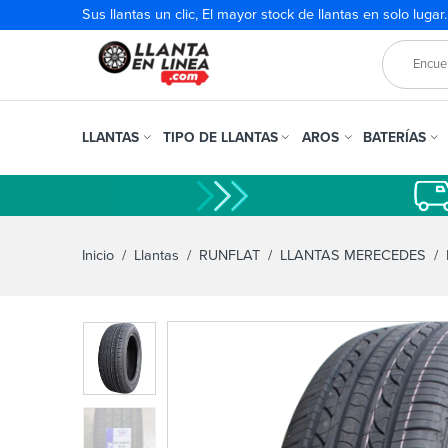
Sus llantas un clic, El mayor stock de llantas en solo lugar
LLANTAS
TIPO DE LLANTAS
AROS
BATERÍAS
Inicio
/
Llantas
/
RUNFLAT
/
LLANTAS MERECEDES
/ 