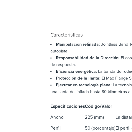
Características
Manipulación refinada:
Jointless Band T
autopista.
Responsabilidad de la Dirección:
El cor
de respuesta.
Eficiencia energética:
La banda de rodadu
Protección de la llanta:
El Max Flange Sh
Ejecutar en tecnología plana:
La tecnolo
una llanta desinflada hasta 80 kilometros 
Especificaciones
Código/Valor
D
Ancho
225 (mm)
La dista
Perfil
50
(porcentaje)
El perfi