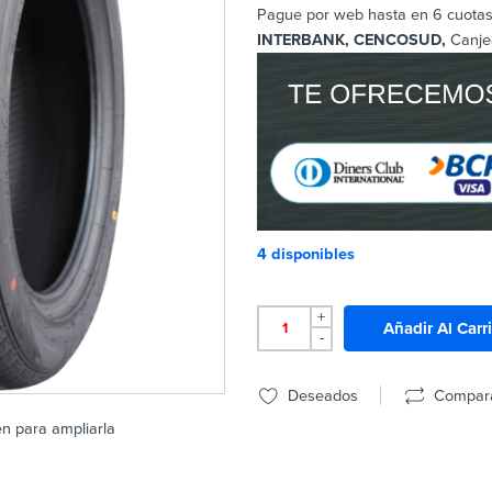
Pague por web hasta en 6 cuotas 
INTERBANK, CENCOSUD,
Canje
4 disponibles
+
Añadir Al Carr
-
Deseados
Compar
en para ampliarla