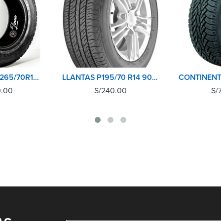
BRIDGESTONE 265/70R16 112S DUELER AT694
LLANTAS P195/70 R14 90T HTR T4 M+S SUMITOMO
0.00
S/
240.00
S/