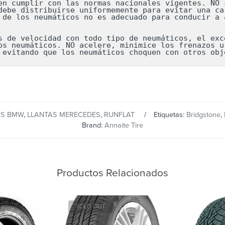
en cumplir con las normas nacionales vigentes. NO s
debe distribuirse uniformemente para evitar una car
 de los neumáticos no es adecuado para conducir a a
s de velocidad con todo tipo de neumáticos, el exce
os neumáticos. NO acelere, minimice los frenazos ur
 evitando que los neumáticos choquen con otros obj
AS BMW
,
LLANTAS MERECEDES
,
RUNFLAT
Etiquetas:
Bridgstone
,
Brand:
Annaite Tire
Productos Relacionados
SOLD OUT