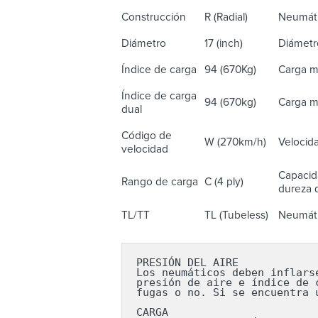
Construcción
R (Radial)
Neumáti
Diámetro
17 (inch)
Diámetr
Índice de carga
94 (670Kg)
Carga m
Índice de carga
94 (670kg)
Carga m
dual
Código de
W (270km/h)
Velocid
velocidad
Capacid
Rango de carga
C (4 ply)
dureza d
TL/TT
TL (Tubeless)
Neumáti
PRESIÓN DEL AIRE

Los neumáticos deben inflars
presión de aire e índice de 
fugas o no. Si se encuentra 
CARGA
