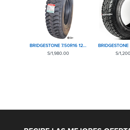
BRIDGESTONE 7.50R16 12PR POST L301
S/
1,980.00
S/
1,20