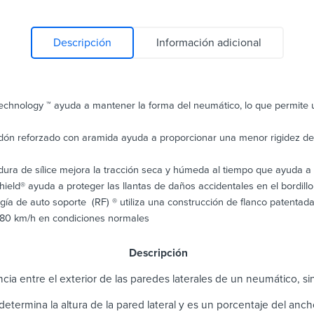
Descripción
Información adicional
echnology ™ ayuda a mantener la forma del neumático, lo que permite 
dón reforzado con aramida ayuda a proporcionar una menor rigidez de 
ra de sílice mejora la tracción seca y húmeda al tiempo que ayuda a re
ield® ayuda a proteger las llantas de daños accidentales en el bordill
gía de auto soporte (RF) ® utiliza una construcción de flanco patentad
a 80 km/h en condiciones normales
escripción
ncia entre el exterior de las paredes laterales de un neumático, sin 
l determina la altura de la pared lateral y es un porcentaje del anc