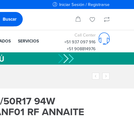
Iniciar Sesión / Registrarse
Call Center
IADOS
SERVICIOS
+51 937 097 916
+51 908814976
/50R17 94W
NF01 RF ANNAITE