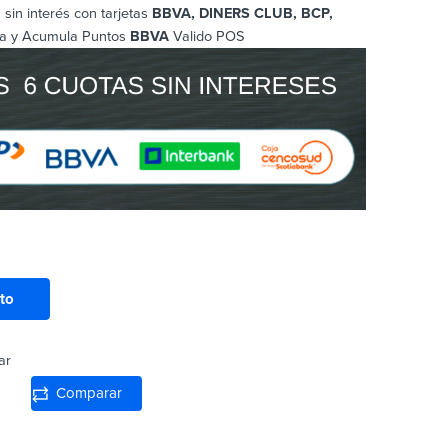
sin interés con tarjetas
BBVA, DINERS CLUB, BCP
,
a y Acumula Puntos
BBVA
Valido POS
ito
ar
Comparar