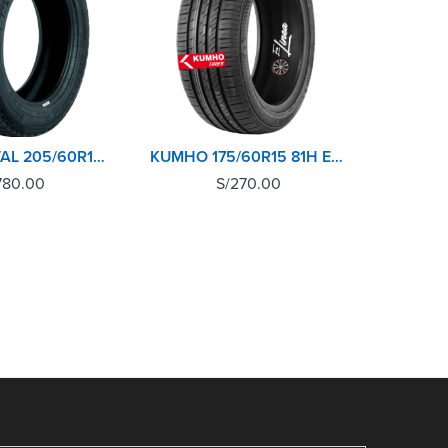
CONTINENTAL 205/60R15 91H CROSSCONTACT AT
KUMHO 175/60R15 81H ECOWING ES31 TL
780.00
S/
270.00