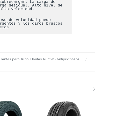
obrecargar. La carga de 
ga desigual. Alto nivel de 
lta velocidad.

so de velocidad puede 
gentes y los giros bruscos 
etos.
Llantas para Auto
,
Llantas Runflat (Antipinchazos)
SOLD 