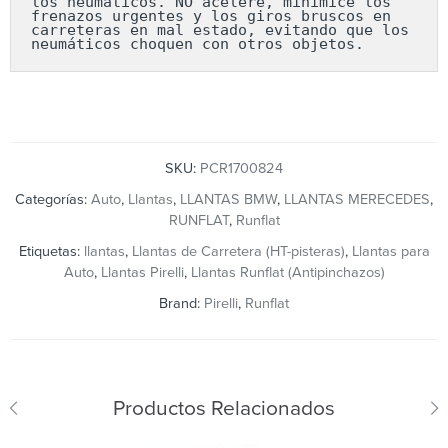
los neumáticos. NO acelere, minimice los 
frenazos urgentes y los giros bruscos en 
carreteras en mal estado, evitando que los 
neumáticos choquen con otros objetos.
SKU:
PCR1700824
Categorías:
Auto
,
Llantas
,
LLANTAS BMW
,
LLANTAS MERECEDES
,
RUNFLAT
,
Runflat
Etiquetas:
llantas
,
Llantas de Carretera (HT-pisteras)
,
Llantas para
Auto
,
Llantas Pirelli
,
Llantas Runflat (Antipinchazos)
Brand:
Pirelli
,
Runflat
Productos Relacionados