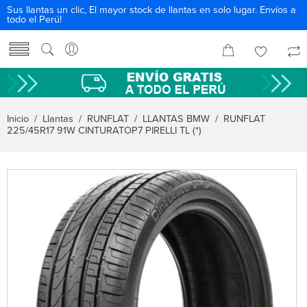
Sus llantas un clic, El mayor stock de llantas en solo lugar. Envíos a
todo el Perú!
Inicio
/
Llantas
/
RUNFLAT
/
LLANTAS BMW
/ RUNFLAT
225/45R17 91W CINTURATOP7 PIRELLI TL (*)