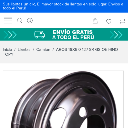
Sus llantas un clic, El mayor stock de llantas en solo lugar. Envíos a
todo el Perú!
Inicio
/
Llantas
/
Camion
/ AROS 16X6.0 127-8R GS OE-HINO
TOPY