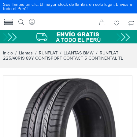
Sus llantas un clic, El mayor stock de llantas en solo lugar. Envíos a
todo el Perú!
Inicio
/
Llantas
/
RUNFLAT
/
LLANTAS BMW
/ RUNFLAT
225/40R19 89Y CONTISPORT CONTACT 5 CONTINENTAL TL