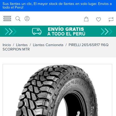
Sus llantas un clic, El mayor stock de llantas en solo lugar. Envíos a
todo el Perú!
Inicio
/
Llantas
/
Llantas Camioneta
/ PIRELLI 265/65R17 116Q
SCORPION MTR