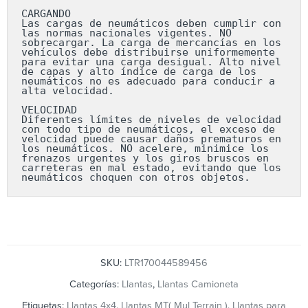
CARGANDO

Las cargas de neumáticos deben cumplir con 
las normas nacionales vigentes. NO 
sobrecargar. La carga de mercancías en los 
vehículos debe distribuirse uniformemente 
para evitar una carga desigual. Alto nivel 
de capas y alto índice de carga de los 
neumáticos no es adecuado para conducir a 
alta velocidad.

VELOCIDAD

Diferentes límites de niveles de velocidad 
con todo tipo de neumáticos, el exceso de 
velocidad puede causar daños prematuros en 
los neumáticos. NO acelere, minimice los 
frenazos urgentes y los giros bruscos en 
carreteras en mal estado, evitando que los 
neumáticos choquen con otros objetos.
SKU:
LTR170044589456
Categorías:
Llantas
,
Llantas Camioneta
Etiquetas:
Llantas 4x4
,
Llantas MT( Mul Terrain )
,
Llantas para