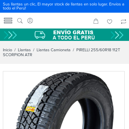
Sus llantas un clic, El mayor stock de llantas en solo lugar. Envíos a
todo el Perú!
Inicio
/
Llantas
/
Llantas Camioneta
/ PIRELLI 255/60R18 112T
SCORPION ATR