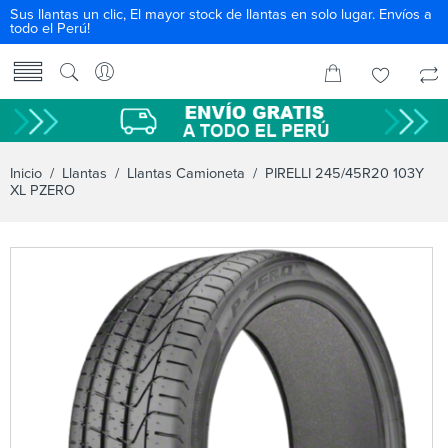
Sus llantas un clic, El mayor stock de llantas en solo lugar. Envíos a
todo el Perú!
Inicio
/
Llantas
/
Llantas Camioneta
/ PIRELLI 245/45R20 103Y
XL PZERO