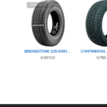
SOLD OUT
BRIDGESTONE 225/65R17 102T DUELER H/T 684II
S/
957.00
S/
780