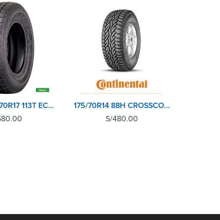
SOLD 
RAPID 265/70R17 113T ECOLANDER AT
175/70R14 88H CROSSCONTACT AT CONTINENTAL
580.00
S/
480.00