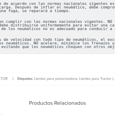
e de acuerdo con las normas nacionales vigentes est
carga. Después de inflar el neumático, debe comprob
una fuga, se reparará a tiempo.

en cumplir con las normas nacionales vigentes. NO s
debe distribuirse uniformemente para evitar una car
 de los neumáticos no es adecuado para conducir a a
s de velocidad con todo tipo de neumáticos, el exce
os neumáticos. NO acelere, minimice los frenazos ur
 evitando que los neumáticos choquen con otros obj
CTOR
Etiquetas:
Llantas para pulverizadora
,
Llantas para Tractor ( 
Productos Relacionados