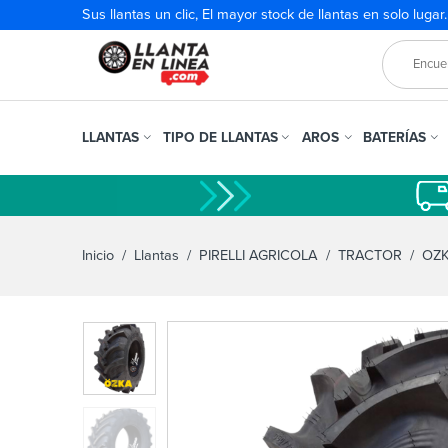
Sus llantas un clic, El mayor stock de llantas en solo lugar
LLANTAS
TIPO DE LLANTAS
AROS
BATERÍAS
Inicio
/
Llantas
/
PIRELLI AGRICOLA
/
TRACTOR
/ OZK