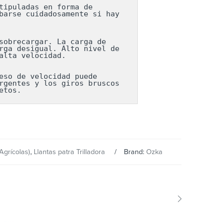
ipuladas en forma de 
arse cuidadosamente si hay 
obrecargar. La carga de 
ga desigual. Alto nivel de 
lta velocidad.

so de velocidad puede 
gentes y los giros bruscos 
etos.
Agrícolas)
,
Llantas patra Trilladora
Brand:
Ozka