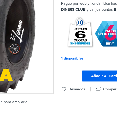
Pague por web y tienda física has
DINERS CLUB
y canjea puntos
B
1 disponibles
Añadir Al Carr
Deseados
Compar
en para ampliarla