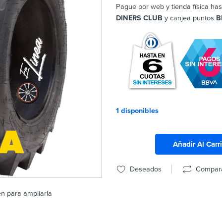
Pague por web y tienda física has
DINERS CLUB
y canjea puntos
B
1 disponibles
Añadir Al Carr
Deseados
Compar
en para ampliarla