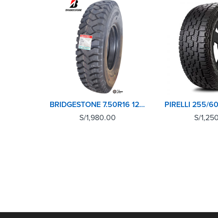
BRIDGESTONE 7.50R16 12PR POST L301
S/
1,980.00
S/
1,25