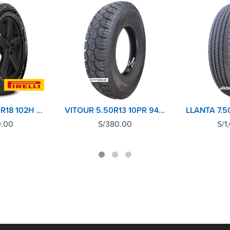
PIRELLI 255/60R18 102H SCORPION A/T+
VITOUR 5.50R13 10PR 94/93P V888
0.00
S/
380.00
S/
1