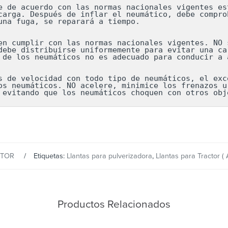
e de acuerdo con las normas nacionales vigentes est
carga. Después de inflar el neumático, debe comprob
una fuga, se reparará a tiempo.

en cumplir con las normas nacionales vigentes. NO s
debe distribuirse uniformemente para evitar una car
 de los neumáticos no es adecuado para conducir a a
s de velocidad con todo tipo de neumáticos, el exce
os neumáticos. NO acelere, minimice los frenazos ur
 evitando que los neumáticos choquen con otros obj
CTOR
Etiquetas:
Llantas para pulverizadora
,
Llantas para Tractor ( 
Productos Relacionados