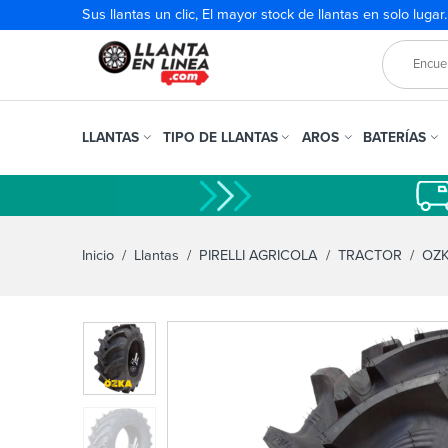
Sus llantas un clic, El mayor stock de llantas en solo lugar
LLANTAS
TIPO DE LLANTAS
AROS
BATERÍAS
Inicio
/
Llantas
/
PIRELLI AGRICOLA
/
TRACTOR
/ OZK