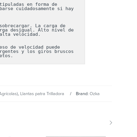
ipuladas en forma de 
arse cuidadosamente si hay 
obrecargar. La carga de 
ga desigual. Alto nivel de 
lta velocidad.

so de velocidad puede 
gentes y los giros bruscos 
etos.
Agrícolas)
,
Llantas patra Trilladora
Brand:
Ozka