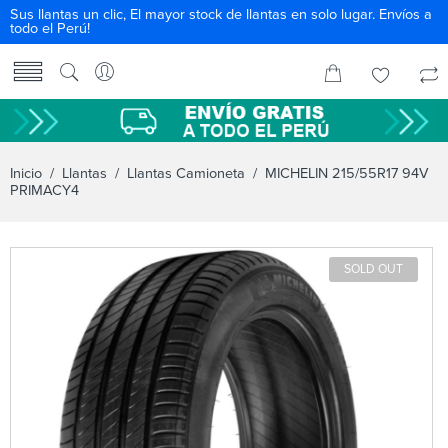
Sus llantas un clic, El mayor stock de llantas en solo lugar. Envíos a
todo el Perú!
Inicio
/
Llantas
/
Llantas Camioneta
/ MICHELIN 215/55R17 94V
PRIMACY4
SOLD OUT