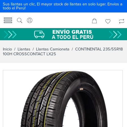
Sus llantas un clic, El mayor stock de llantas en solo lugar. Envíos a
todo el Perú!
Inicio
/
Llantas
/
Llantas Camioneta
/ CONTINENTAL 235/55R18
100H CROSSCONTACT LX25