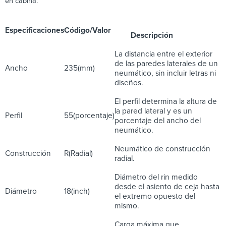
en cabina.
Especificaciones
Código/Valor
Descripción
La distancia entre el exterior
de las paredes laterales de un
Ancho
235(mm)
neumático, sin incluir letras ni
diseños.
El perfil determina la altura de
la pared lateral y es un
Perfil
55(porcentaje)
porcentaje del ancho del
neumático.
Neumático de construcción
Construcción
R(Radial)
radial.
Diámetro del rin medido
desde el asiento de ceja hasta
Diámetro
18(inch)
el extremo opuesto del
mismo.
Carga máxima que