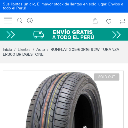
Sus llantas un clic, El mayor stock de llantas en solo lugar. Envíos a
todo el Perú!
Inicio
/
Llantas
/
Auto
/ RUNFLAT 205/60R16 92W TURANZA
ER300 BRIDGESTONE
SOLD OUT