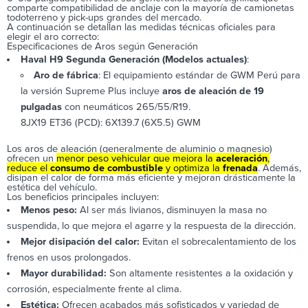
comparte compatibilidad de anclaje con la mayoría de camionetas
todoterreno y pick-ups grandes del mercado.
A continuación se detallan las medidas técnicas oficiales para
elegir el aro correcto:
Especificaciones de Aros según Generación
Haval H9 Segunda Generación (Modelos actuales)
:
Aro de fábrica
: El equipamiento estándar de
GWM Perú
para
la versión Supreme Plus incluye
aros de aleación de 19
pulgadas
con neumáticos 265/55/R19.
8JX19 ET36 (PCD): 6X139.7 (6X5.5) GWM
Los aros de aleación (generalmente de aluminio o magnesio)
ofrecen un
menor peso vehicular que mejora la
aceleración
,
reduce el
consumo de combustible
y optimiza la
frenada
. Además,
disipan el calor de forma más eficiente y mejoran drásticamente la
estética del vehículo.
Los beneficios principales incluyen:
Menos peso:
Al ser más livianos, disminuyen la masa no
suspendida, lo que mejora el agarre y la respuesta de la dirección.
Mejor disipación del calor:
Evitan el sobrecalentamiento de los
frenos en usos prolongados.
Mayor durabilidad:
Son altamente resistentes a la oxidación y
corrosión, especialmente frente al clima.
Estética:
Ofrecen acabados más sofisticados y variedad de