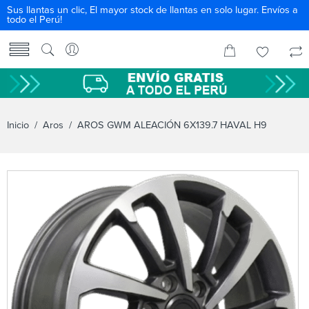
Sus llantas un clic, El mayor stock de llantas en solo lugar. Envíos a
todo el Perú!
Inicio
/
Aros
/ AROS GWM ALEACIÓN 6X139.7 HAVAL H9