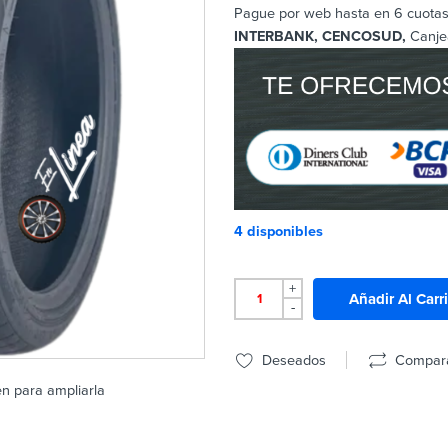
Pague por web hasta en 6 cuotas 
INTERBANK, CENCOSUD,
Canje
4 disponibles
+
Añadir Al Carr
-
Deseados
Compar
en para ampliarla