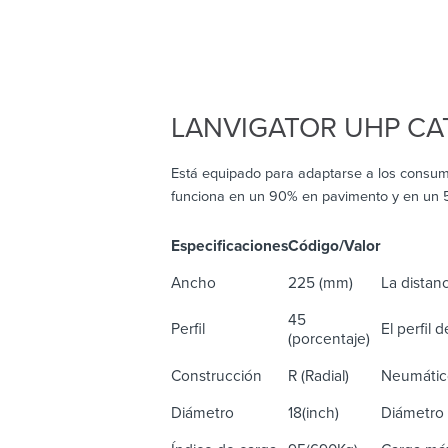
LANVIGATOR UHP C
Está equipado para adaptarse a los consum
funciona en un 90% en pavimento y en un 
Especificaciones
Código/Valor
De
Ancho
225 (mm)
La distanc
45
Perfil
El perfil 
(porcentaje)
Construcción
R (Radial)
Neumático
Diámetro
18(inch)
Diámetro 