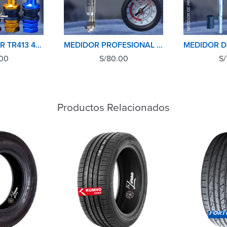
PITON TUBULAR TR413 48mm METAL
MEDIDOR PROFESIONAL RELOJ 0-100PSI PARA NEUMATICOS
00
S/
80.00
S/
Productos Relacionados