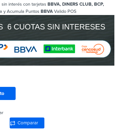
sin interés con tarjetas
BBVA, DINERS CLUB, BCP
,
a y Acumula Puntos
BBVA
Valido POS
ito
ar
Comparar