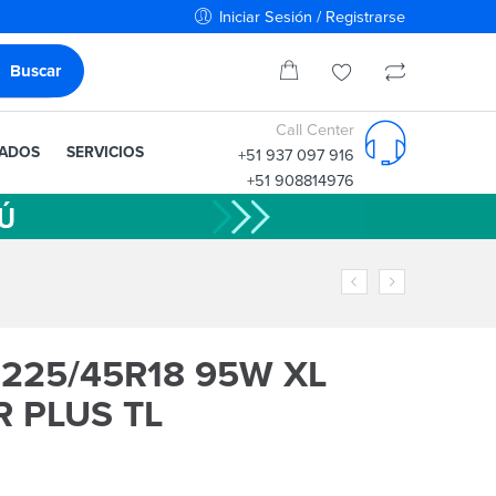
Iniciar Sesión / Registrarse
Call Center
IADOS
SERVICIOS
+51 937 097 916
+51 908814976
225/45R18 95W XL
 PLUS TL