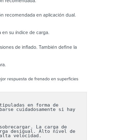
ión recomendada.
ón recomendada en aplicación dual.
 en su índice de carga.
iones de inflado. También define la
ra.
ejor respuesta de frenado en superficies
ipuladas en forma de 
arse cuidadosamente si hay 
obrecargar. La carga de 
ga desigual. Alto nivel de 
lta velocidad.
