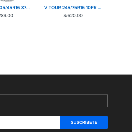
FORTUNE 205/45R16 87W UHP VIENTO
VITOUR 245/75R16 10PR 120N EXPLORER MT
289.00
S/
620.00