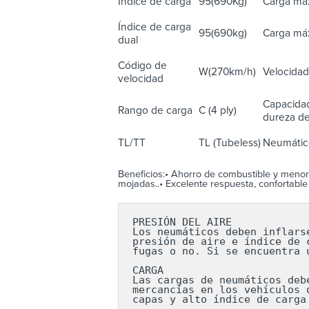
Índice de carga
95(690Kg)
Carga máx
Índice de carga
95(690kg)
Carga máx
dual
Código de
W(270km/h)
Velocidad
velocidad
Capacidad
Rango de carga
C (4 ply)
dureza del
TL/TT
TL (Tubeless)
Neumático
Beneficios:• Ahorro de combustible y menor 
mojadas..• Excelente respuesta, confortable
PRESIÓN DEL AIRE

Los neumáticos deben inflars
presión de aire e índice de 
fugas o no. Si se encuentra 
CARGA

Las cargas de neumáticos deb
mercancías en los vehículos 
capas y alto índice de carga