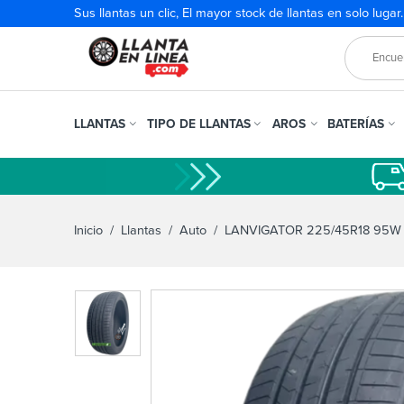
Sus llantas un clic, El mayor stock de llantas en solo lugar
LLANTAS
TIPO DE LLANTAS
AROS
BATERÍAS
Inicio
/
Llantas
/
Auto
/ LANVIGATOR 225/45R18 95W