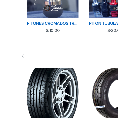
PITONES CROMADOS TR413C AUTO-CAMIONETA
S/
10.00
S/
30.