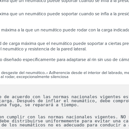
ima que un neumático puede soportar cuando se infla a la pres
ima que un neumático puede soportar cuando se infla a la presi
 máxima a la que un neumático puede rodar con la carga indicada
 de carga máxima que el neumático puede soportar a ciertas pres
 neumático y resistencia de la pared lateral.
 diseñado específicamente para adaptarse al rin sin uso de cáma
desgaste del neumático..• Adherencia desde el interior del labrado, m
 al rodar, excepcionalmente silenciosa
e de acuerdo con las normas nacionales vigentes est
carga. Después de inflar el neumático, debe comprob
una fuga, se reparará a tiempo.

en cumplir con las normas nacionales vigentes. NO s
debe distribuirse uniformemente para evitar una car
 de los neumáticos no es adecuado para conducir a a