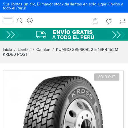
Sus llantas un clic, El mayor stock de llantas en solo lugar. Envíos a
todo el Perú!
Inicio
/
Llantas
/
Camion
/ KUMHO 295/80R22.5 16PR 152M
KRD50 POST
SOLD OUT