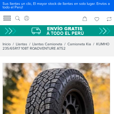
Sus llantas un clic, El mayor stock de llantas en solo lugar. Envíos a
todo el Perú!
Inicio
/
Llantas
/
Llantas Camioneta
/
Camioneta Kia
/ KUMHO
235/65R17 108T ROADVENTURE AT52