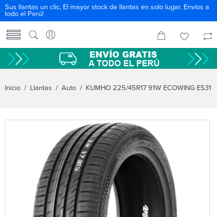
Sus llantas un clic, El mayor stock de llantas en solo lugar. Envíos a
todo el Perú!
Inicio
/
Llantas
/
Auto
/ KUMHO 225/45R17 91W ECOWING ES31