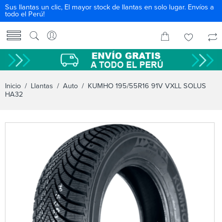
Sus llantas un clic, El mayor stock de llantas en solo lugar. Envíos a
todo el Perú!
Inicio
/
Llantas
/
Auto
/ KUMHO 195/55R16 91V VXLL SOLUS
HA32