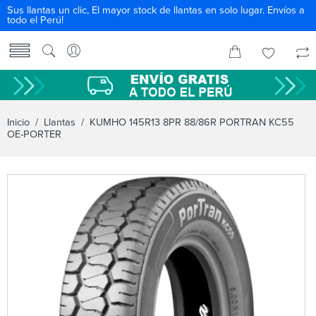
Sus llantas un clic, El mayor stock de llantas en solo lugar. Envíos a
todo el Perú!
Inicio
/
Llantas
/ KUMHO 145R13 8PR 88/86R PORTRAN KC55
OE-PORTER