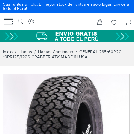
Sus llantas un clic, El mayor stock de llantas en solo lugar. Envíos a
todo el Perú!
Inicio
/
Llantas
/
Llantas Camioneta
/ GENERAL 285/60R20
10PR125/122S GRABBER ATX MADE IN USA