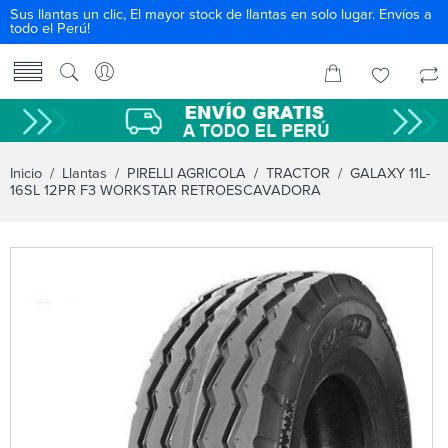
Sus llantas un clic, El mayor stock de llantas en solo lugar. Envíos a
todo el Perú!
Inicio
/
Llantas
/
PIRELLI AGRICOLA
/
TRACTOR
/ GALAXY 11L-
16SL 12PR F3 WORKSTAR RETROESCAVADORA