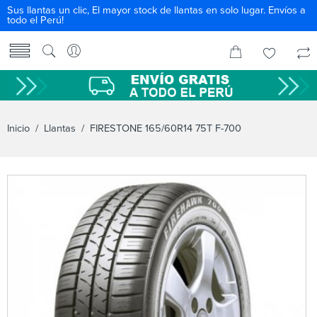
Sus llantas un clic, El mayor stock de llantas en solo lugar. Envíos a
todo el Perú!
Inicio
/
Llantas
/ FIRESTONE 165/60R14 75T F-700