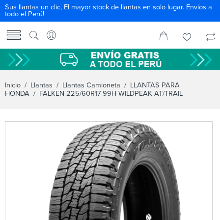
Sus llantas un clic, El mayor stock de llantas en solo lugar. Envíos a
todo el Perú!
Inicio
/
Llantas
/
Llantas Camioneta
/
LLANTAS PARA
HONDA
/ FALKEN 225/60R17 99H WILDPEAK AT/TRAIL