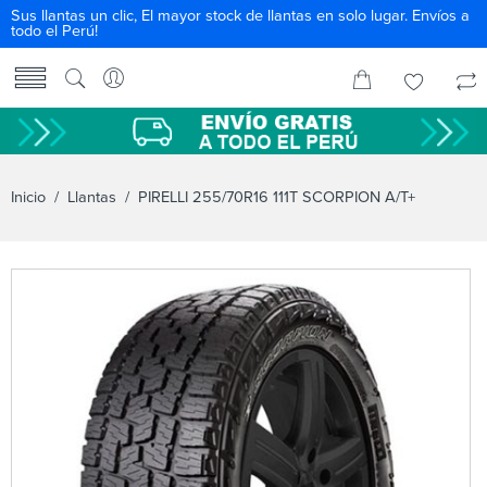
Sus llantas un clic, El mayor stock de llantas en solo lugar. Envíos a
todo el Perú!
Inicio
/
Llantas
/ PIRELLI 255/70R16 111T SCORPION A/T+