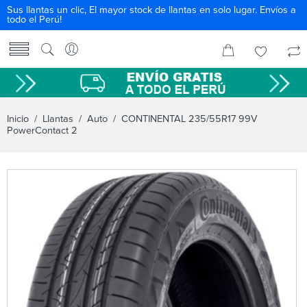
Sus llantas un clic, El mayor stock de llantas en solo lugar. Envíos a
todo el Perú!
Inicio
/
Llantas
/
Auto
/ CONTINENTAL 235/55R17 99V
PowerContact 2