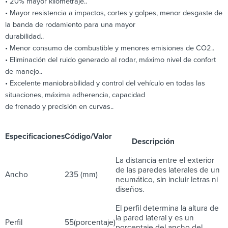
• 20% mayor kilometraje..
• Mayor resistencia a impactos, cortes y golpes, menor desgaste de
la banda de rodamiento para una mayor
durabilidad..
• Menor consumo de combustible y menores emisiones de CO2..
• Eliminación del ruido generado al rodar, máximo nivel de confort
de manejo..
• Excelente maniobrabilidad y control del vehículo en todas las
situaciones, máxima adherencia, capacidad
de frenado y precisión en curvas..
Especificaciones
Código/Valor
Descripción
La distancia entre el exterior
de las paredes laterales de un
Ancho
235 (mm)
neumático, sin incluir letras ni
diseños.
El perfil determina la altura de
la pared lateral y es un
Perfil
55(porcentaje)
porcentaje del ancho del