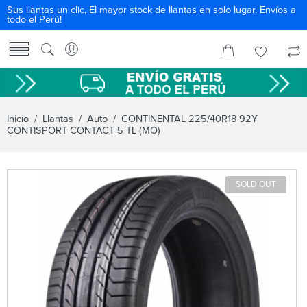
Sus llantas un clic, El mayor stock de llantas en solo lugar. Envíos a
todo el Perú!
Inicio
/
Llantas
/
Auto
/ CONTINENTAL 225/40R18 92Y
CONTISPORT CONTACT 5 TL (MO)
SOLD OUT