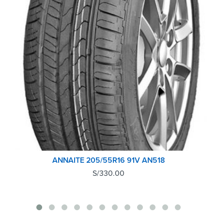
ANNAITE 205/55R16 91V AN518
S/
330.00