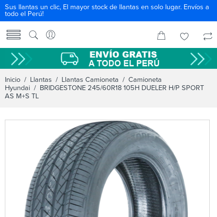
Sus llantas un clic, El mayor stock de llantas en solo lugar. Envíos a
todo el Perú!
Inicio
/
Llantas
/
Llantas Camioneta
/
Camioneta
Hyundai
/ BRIDGESTONE 245/60R18 105H DUELER H/P SPORT
AS M+S TL