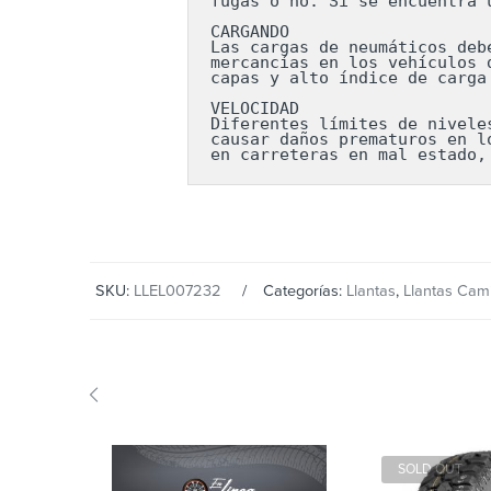
fugas o no. Si se encuentra 
CARGANDO

Las cargas de neumáticos deb
mercancías en los vehículos 
capas y alto índice de carga
VELOCIDAD

Diferentes límites de nivele
causar daños prematuros en l
en carreteras en mal estado,
SKU:
LLEL007232
Categorías:
Llantas
,
Llantas Cam
SOLD OUT