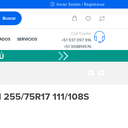
Iniciar Sesión / Registrarse
Call Center
IADOS
SERVICIOS
+51 937 097 916
+51 908814976
255/75R17 111/108S