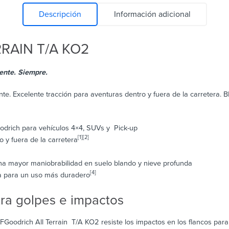
Descripción
Información adicional
RRAIN T/A KO2
 Siempre.​​​​​​
e. Excelente tracción para aventuras dentro y fuera de la carretera. B
drich para vehículos 4×4, SUVs y Pick-up
[1][2]
o y fuera de la carretera
a mayor maniobrabilidad en suelo blando y nieve profunda
[4]
a para un uso más duradero
tra golpes e impactos
oodrich All Terrain T/A KO2 resiste los impactos en los flancos para