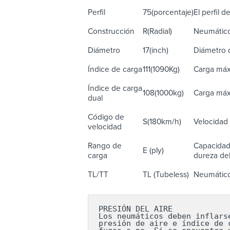
Perfil
75(porcentaje)
El perfil 
Construcción
R(Radial)
Neumático 
Diámetro
17(inch)
Diámetro d
Índice de carga
111(1090Kg)
Carga máx
Índice de carga
108(1000kg)
Carga máx
dual
Código de
S(180km/h)
Velocidad 
velocidad
Rango de
Capacidad 
E (ply)
carga
dureza del
TL/TT
TL (Tubeless)
Neumático 
PRESIÓN DEL AIRE

Los neumáticos deben inflars
presión de aire e índice de 