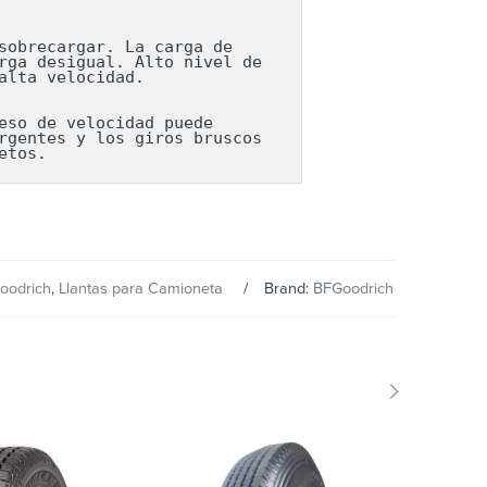
obrecargar. La carga de 
ga desigual. Alto nivel de 
lta velocidad.

so de velocidad puede 
gentes y los giros bruscos 
etos.
goodrich
,
Llantas para Camioneta
Brand:
BFGoodrich