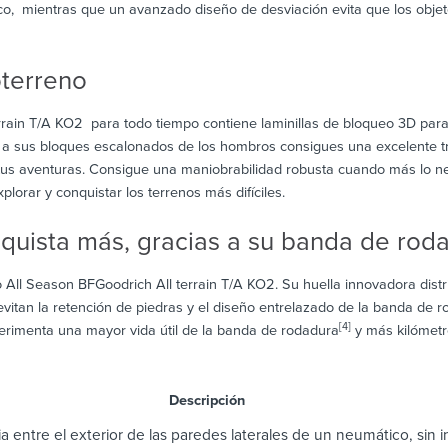
o, mientras que un avanzado diseño de desviación evita que los objet
oterreno
rain T/A KO2 para todo tiempo contiene laminillas de bloqueo 3D para 
y a sus bloques escalonados de los hombros consigues una excelente tra
tus aventuras. Consigue una maniobrabilidad robusta cuando más lo ne
plorar y conquistar los terrenos más difíciles.
nquista más, gracias a su banda de ro
 All Season BFGoodrich All terrain T/A KO2. Su huella innovadora distr
vitan la retención de piedras y el diseño entrelazado de la banda de 
[4]
xperimenta una mayor vida útil de la banda de rodadura
y más kilómetr
scripción
a entre el exterior de las paredes laterales de un neumático, sin in