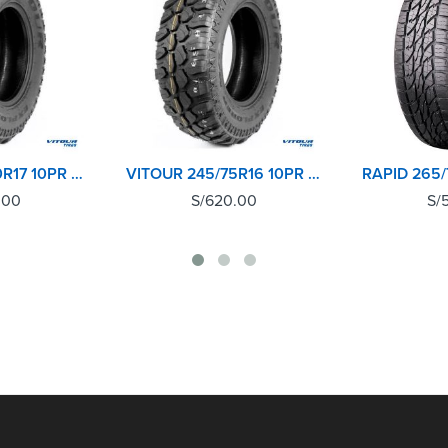
VITOUR 265/70R17 10PR 121Q EXPLORER MT
VITOUR 245/75R16 10PR 120N EXPLORER MT
.00
S/
620.00
S/