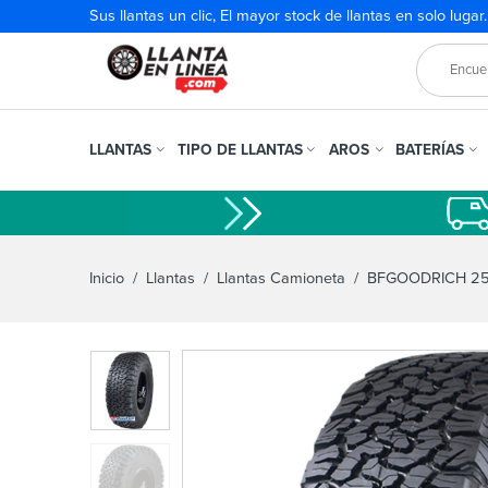
Sus llantas un clic, El mayor stock de llantas en solo lugar
LLANTAS
TIPO DE LLANTAS
AROS
BATERÍAS
Inicio
/
Llantas
/
Llantas Camioneta
/ BFGOODRICH 255/