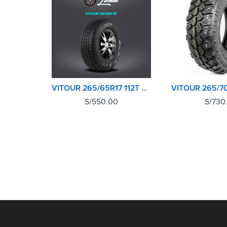
VITOUR 265/65R17 112T SAFARI ATX
S/
550.00
S/
730