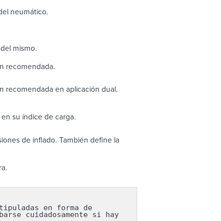
 del neumático.
 del mismo.
ión recomendada.
ón recomendada en aplicación dual.
en su índice de carga.
ones de inflado. También define la
ra.
ipuladas en forma de 
arse cuidadosamente si hay 