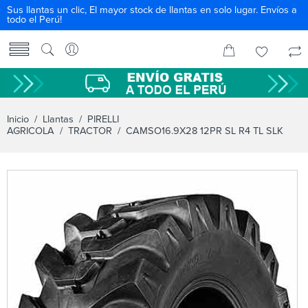
Sus llantas un clic, El mayor stock de llantas en solo lugar. Envíos a
todo el Perú!
Inicio
/
Llantas
/
PIRELLI
AGRICOLA
/
TRACTOR
/ CAMSO16.9X28 12PR SL R4 TL SLK