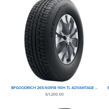
/A SUV GO
BFGOODRICH 265/60R18 110H TL ADVANTAGE T/A SUV GO
S/
1,200.00