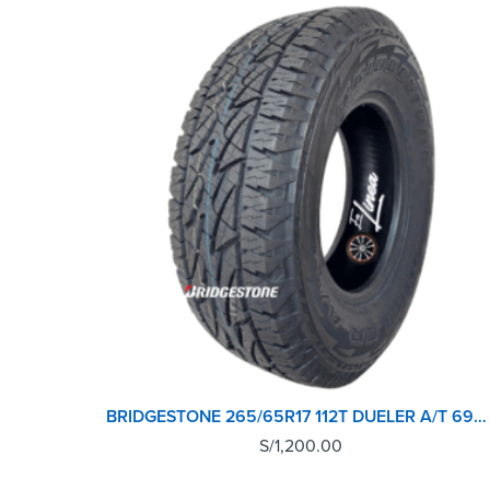
BRIDGESTONE 265/65R17 112T DUELER A/T 696 REVO 2
S/
1,200.00