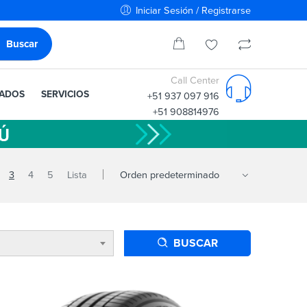
Iniciar Sesión / Registrarse
Call Center
IADOS
SERVICIOS
+51 937 097 916
+51 908814976
3
4
5
Lista
BUSCAR