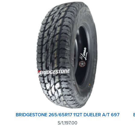
BRIDGESTONE 265/65R17 112T DUELER A/T 697
S/
1,197.00