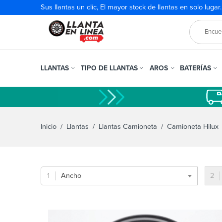
Sus llantas un clic, El mayor stock de llantas en solo lugar
LLANTAS
TIPO DE LLANTAS
AROS
BATERÍAS
Inicio
/
Llantas
/
Llantas Camioneta
/ Camioneta Hilux
Ancho