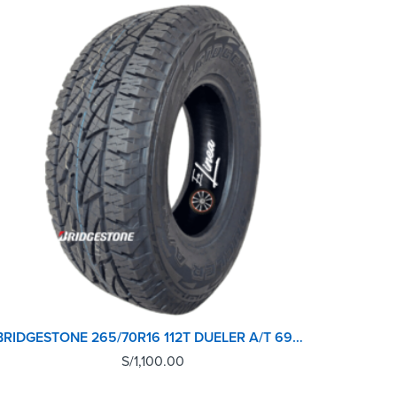
BRIDGESTONE 265/70R16 112T DUELER A/T 696 REVO 2
S/
1,100.00