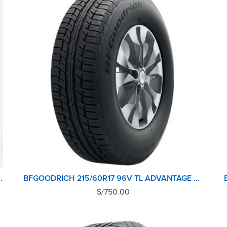
.5) TOYOTA HILUX O-E
BFGOODRICH 215/60R17 96V TL ADVANTAGE SUV GO
S/
750.00