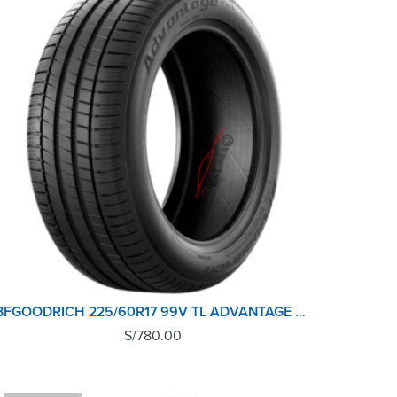
BFGOODRICH 225/60R17 99V TL ADVANTAGE SUV GO
S/
780.00