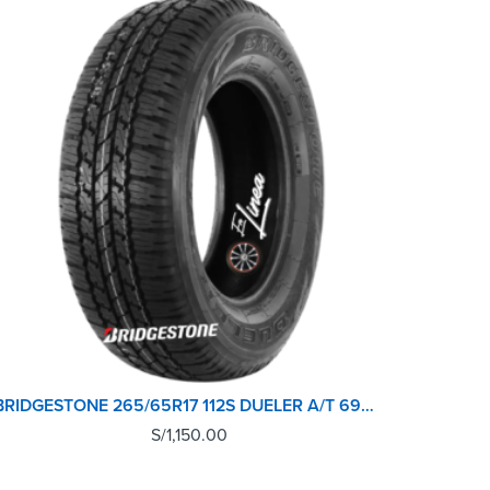
BRIDGESTONE 265/65R17 112S DUELER A/T 693III M+S
S/
1,150.00