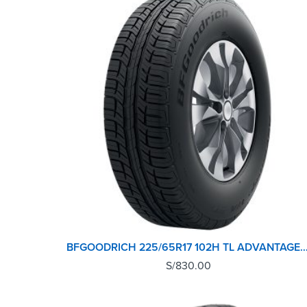
BFGOODRICH 225/65R17 102H TL ADVANTAGE T
S/
830.00