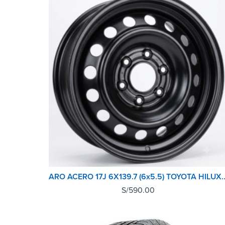
ARO ACERO 17J 6X139.7 (6x5
S/
590.00