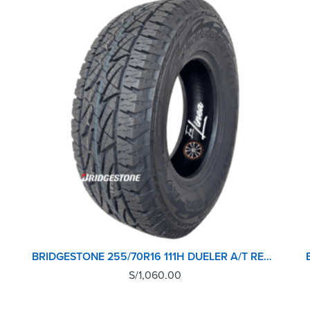
BRIDGESTONE 255/70R16 111H DUELER A/T REVO 2
S/
1,060.00