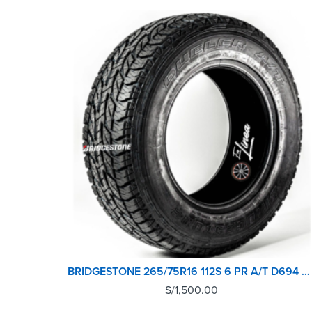
BRIDGESTONE 265/75R16 112S 6 PR A/T D694 OWT
S/
1,500.00