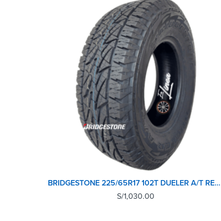
BRIDGESTONE 225/65R17 102T DUELER A/T REVO 2
S/
1,030.00