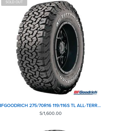
SOLD OUT
BFGOODRICH 275/70R16 119/116S TL ALL-TERRAIN T/A KO2 LRD RW
S/
1,600.00