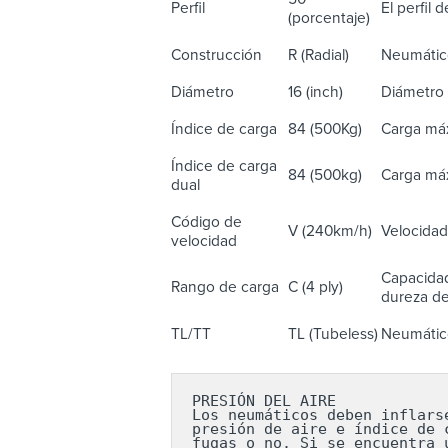
Perfil
El perfil 
(porcentaje)
Construcción
R (Radial)
Neumático
Diámetro
16 (inch)
Diámetro 
Índice de carga
84 (500Kg)
Carga máx
Índice de carga
84 (500kg)
Carga máx
dual
Código de
V (240km/h)
Velocidad
velocidad
Capacidad
Rango de carga
C (4 ply)
dureza del
TL/TT
TL (Tubeless)
Neumático
PRESIÓN DEL AIRE

Los neumáticos deben inflars
presión de aire e índice de 
fugas o no. Si se encuentra 