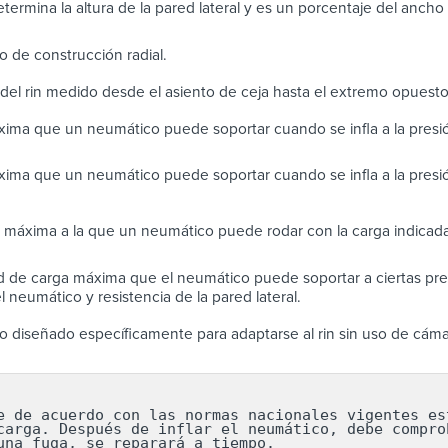
determina la altura de la pared lateral y es un porcentaje del anch
 de construcción radial.
del rin medido desde el asiento de ceja hasta el extremo opuest
ima que un neumático puede soportar cuando se infla a la pres
ima que un neumático puede soportar cuando se infla a la presi
 máxima a la que un neumático puede rodar con la carga indicada
 de carga máxima que el neumático puede soportar a ciertas pres
 neumático y resistencia de la pared lateral.
 diseñado específicamente para adaptarse al rin sin uso de cáma
e de acuerdo con las normas nacionales vigentes est
carga. Después de inflar el neumático, debe comprob
una fuga, se reparará a tiempo.
