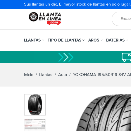
Sus llantas un clic, El mayor stock de llantas en solo lugar
LLANTAS
TIPO DE LLANTAS
AROS
BATERÍAS
Inicio
/
Llantas
/
Auto
/ YOKOHAMA 195/50R16 84V A