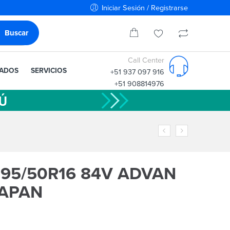
Iniciar Sesión / Registrarse
Call Center
IADOS
SERVICIOS
+51 937 097 916
+51 908814976
95/50R16 84V ADVAN
JAPAN