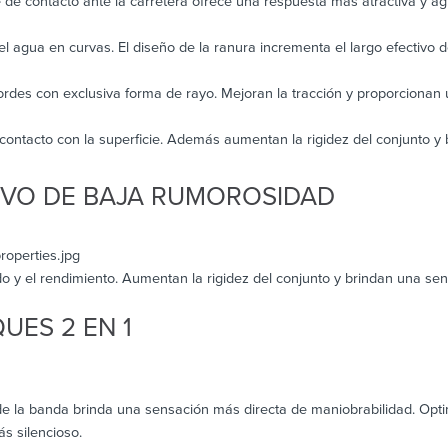
 de contacto ante la carretera ofrece una respuesta más atractiva y ag
 agua en curvas. El diseño de la ranura incrementa el largo efectivo d
rdes con exclusiva forma de rayo. Mejoran la tracción y proporcionan 
contacto con la superficie. Además aumentan la rigidez del conjunto y
IVO DE BAJA RUMOROSIDAD
do y el rendimiento. Aumentan la rigidez del conjunto y brindan una se
UES 2 EN 1
 de la banda brinda una sensación más directa de maniobrabilidad. Optim
s silencioso.