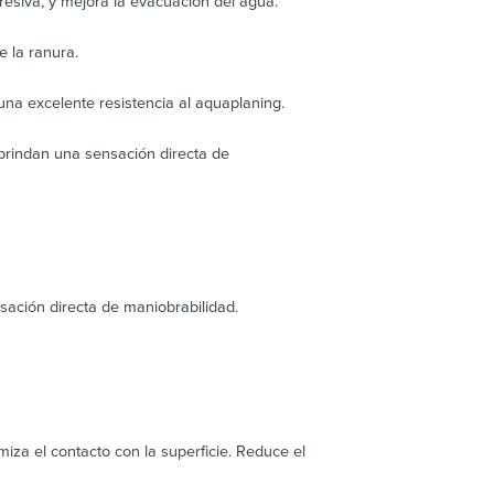
resiva, y mejora la evacuación del agua.
e la ranura.
una excelente resistencia al aquaplaning.
 brindan una sensación directa de
nsación directa de maniobrabilidad.
iza el contacto con la superficie. Reduce el