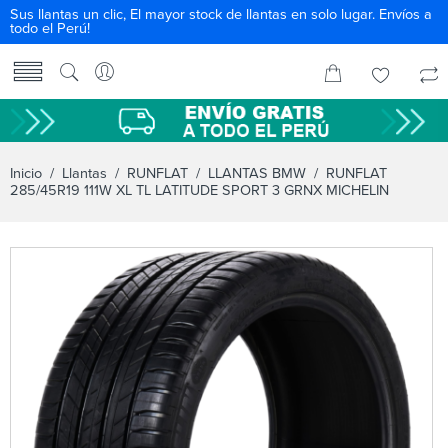
Sus llantas un clic, El mayor stock de llantas en solo lugar. Envíos a
todo el Perú!
Inicio
/
Llantas
/
RUNFLAT
/
LLANTAS BMW
/ RUNFLAT
285/45R19 111W XL TL LATITUDE SPORT 3 GRNX MICHELIN