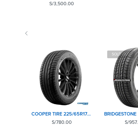
S/
3,500.00
SOLD OUT
COOPER TIRE 225/65R17 102H EVOLUTION SPORT
S/
780.00
S/
957