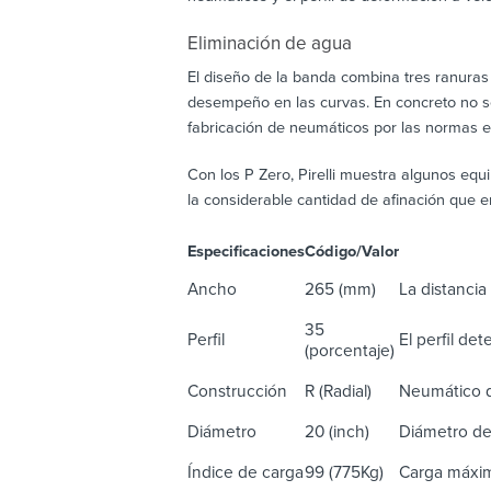
Eliminación de agua
El diseño de la banda combina tres ranuras
desempeño en las curvas. En concreto no s
fabricación de neumáticos por las normas 
Con los P Zero, Pirelli muestra algunos equi
la considerable cantidad de afinación que e
Especificaciones
Código/Valor
De
Ancho
265 (mm)
La distancia 
35
Perfil
El perfil de
(porcentaje)
Construcción
R (Radial)
Neumático d
Diámetro
20 (inch)
Diámetro de
Índice de carga
99 (775Kg)
Carga máxim