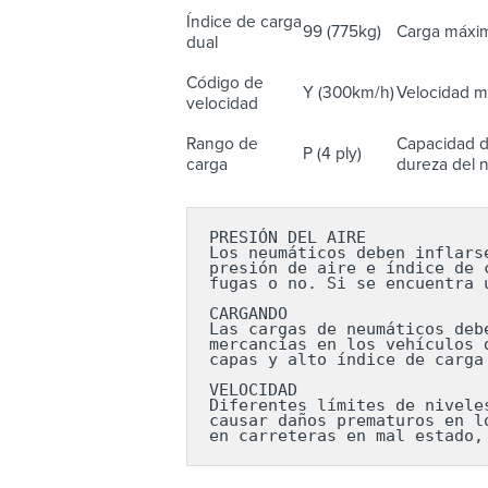
Índice de carga
99 (775kg)
Carga máxim
dual
Código de
Y (300km/h)
Velocidad m
velocidad
Rango de
Capacidad d
P (4 ply)
carga
dureza del n
PRESIÓN DEL AIRE

Los neumáticos deben inflars
presión de aire e índice de 
fugas o no. Si se encuentra 
CARGANDO

Las cargas de neumáticos deb
mercancías en los vehículos 
capas y alto índice de carga
VELOCIDAD

Diferentes límites de nivele
causar daños prematuros en l
en carreteras en mal estado,