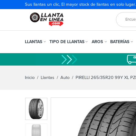
Sus llantas un clic, El mayor stock de llantas en solo lugar
LLANTAS
TIPO DE LLANTAS
AROS
BATERÍAS
Inicio
/
Llantas
/
Auto
/ PIRELLI 265/35R20 99Y XL PZ