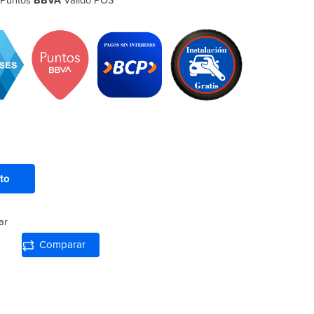
 Puntos
BBVA
Valido POS
ito
ar
Comparar