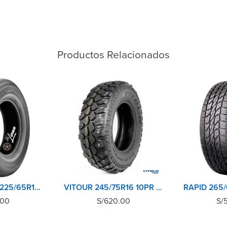
Productos Relacionados
BRIDGESTONE 225/65R17 102T DUELER H/T 684II
VITOUR 245/75R16 10PR 120N EXPLORER MT
.00
S/
620.00
S/