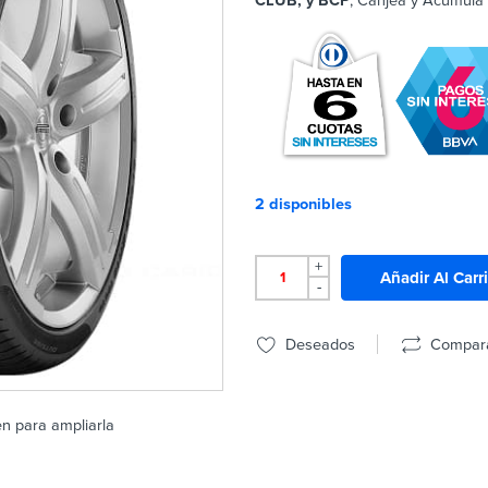
CLUB, y BCP
, Canjea y Acumula
2 disponibles
+
Añadir Al Carr
-
Deseados
Compar
en para ampliarla