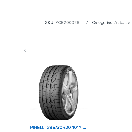
SKU:
PCR2000281
Categorías:
Auto
,
Lla
PIRELLI 295/30R20 101Y XL PZERO TL