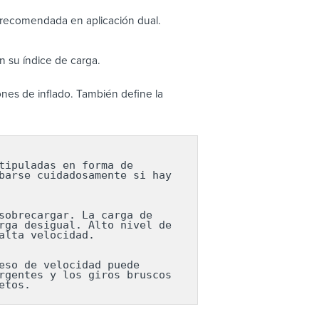
 recomendada en aplicación dual.
 su índice de carga.
nes de inflado. También define la
ipuladas en forma de 
arse cuidadosamente si hay 
obrecargar. La carga de 
ga desigual. Alto nivel de 
lta velocidad.

so de velocidad puede 
gentes y los giros bruscos 
etos.