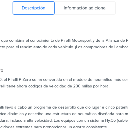
Descripción
Información adicional
 que combina el conocimiento de Pirelli Motorsport y de la Alianza de Pir
ecto para el rendimiento de cada vehículo. ¡Los compradores de Lamborg
ro
40, el Pirelli P Zero se ha convertido en el modelo de neumático más c
relli tiene ahora códigos de velocidad de 230 millas por hora.
elli llevó a cabo un programa de desarrollo que dio lugar a cinco paten
trico dinámico y describe una estructura de neumático diseñada para 
dura, incluso a alta velocidad. Los equipos con un sistema Hy.Co (cable
locidades extremas para proporcionar un agarre consistente.