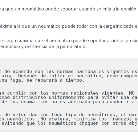
a que un neumático puede soportar cuando se infla a la presión
áxima a la que un neumático puede rodar con la carga indicada en
e carga máxima que el neumático puede soportar a ciertas presio
eumático y resistencia de la pared lateral.
e de acuerdo con las normas nacionales vigentes est
carga. Después de inflar el neumático, debe comprob
una fuga, se reparará a tiempo.

en cumplir con las normas nacionales vigentes. NO s
debe distribuirse uniformemente para evitar una car
 de los neumáticos no es adecuado para conducir a a
s de velocidad con todo tipo de neumáticos, el exce
os neumáticos. NO acelere, minimice los frenazos ur
 evitando que los neumáticos choquen con otros obj