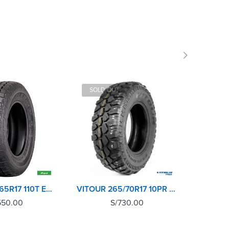
SOLD OUT
SOLD 
RAPID 265/65R17 110T ECOLANDER AT
VITOUR 265/70R17 10PR 121Q EXPLORER MT
550.00
S/
730.00