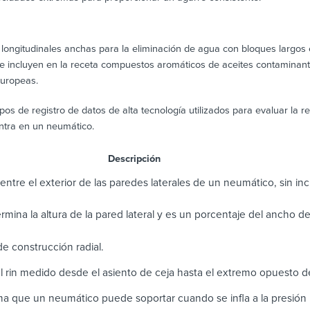
 longitudinales anchas para la eliminación de agua con bloques largos
e incluyen en la receta compuestos aromáticos de aceites contaminant
europeas.
pos de registro de datos de alta tecnología utilizados para evaluar la 
ntra en un neumático.
scripción
entre el exterior de las paredes laterales de un neumático, sin incl
termina la altura de la pared lateral y es un porcentaje del ancho d
e construcción radial.
l rin medido desde el asiento de ceja hasta el extremo opuesto d
a que un neumático puede soportar cuando se infla a la presió