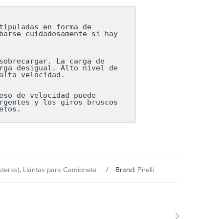
ipuladas en forma de 
arse cuidadosamente si hay 
obrecargar. La carga de 
ga desigual. Alto nivel de 
lta velocidad.

so de velocidad puede 
gentes y los giros bruscos 
etos.
steras)
,
Llantas para Camioneta
Brand:
Pirelli