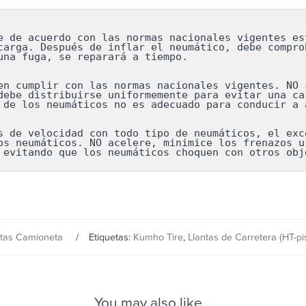
e de acuerdo con las normas nacionales vigentes est
carga. Después de inflar el neumático, debe comprob
una fuga, se reparará a tiempo.

en cumplir con las normas nacionales vigentes. NO s
debe distribuirse uniformemente para evitar una car
 de los neumáticos no es adecuado para conducir a a
s de velocidad con todo tipo de neumáticos, el exce
os neumáticos. NO acelere, minimice los frenazos ur
 evitando que los neumáticos choquen con otros obj
ntas Camioneta
Etiquetas:
Kumho Tire
,
Llantas de Carretera (HT-pi
You may also like…