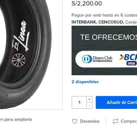
S/
2,200.00
Pague por web hasta en 6 cuotas 
INTERBANK, CENCOSUD,
Canje
2 disponibles
+
Añadir Al Carr
-
en para ampliarla
Deseados
Compar