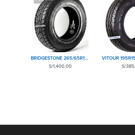
BRIDGESTONE 265/65R17 112T DUELER AT694
S/
1,400.00
S/
385