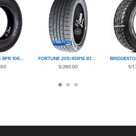
VITOUR 195R15 8PR 106Q V2000
FORTUNE 205/45R16 87W UHP VIENTO
.00
S/
289.00
S/
1