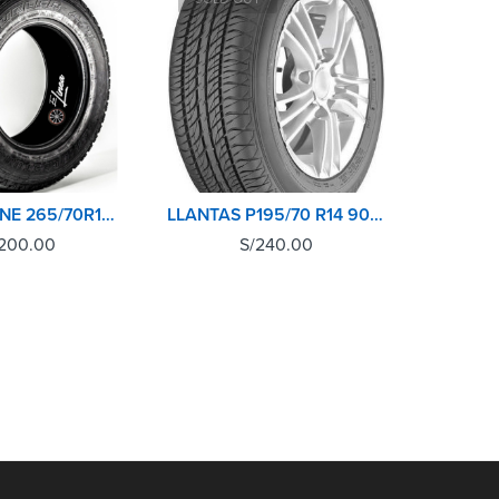
BRIDGESTONE 265/70R16 112S DUELER AT694
LLANTAS P195/70 R14 90T HTR T4 M+S SUMITOMO
,200.00
S/
240.00