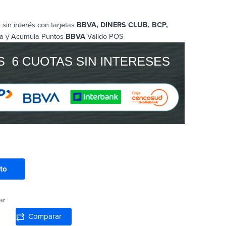
sin interés con tarjetas
BBVA, DINERS CLUB, BCP
,
a y Acumula Puntos
BBVA
Valido POS
ito
ar
Comparar