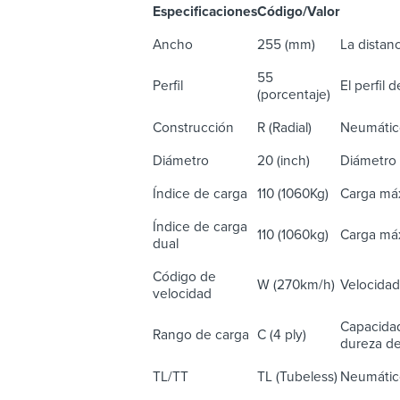
Especificaciones
Código/Valor
De
Ancho
255 (mm)
La distanc
55
Perfil
El perfil 
(porcentaje)
Construcción
R (Radial)
Neumático
Diámetro
20 (inch)
Diámetro 
Índice de carga
110 (1060Kg)
Carga máx
Índice de carga
110 (1060kg)
Carga máx
dual
Código de
W (270km/h)
Velocidad
velocidad
Capacidad
Rango de carga
C (4 ply)
dureza del
TL/TT
TL (Tubeless)
Neumático