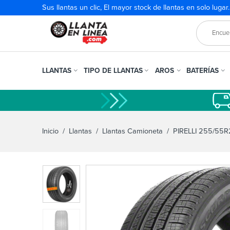
Sus llantas un clic, El mayor stock de llantas en solo lugar
LLANTAS
TIPO DE LLANTAS
AROS
BATERÍAS
Inicio
/
Llantas
/
Llantas Camioneta
/ PIRELLI 255/55