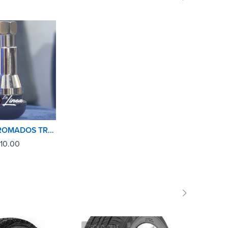
PITONES CROMADOS TR413C AUTO-CAMIONETA
10.00
SOLD OUT