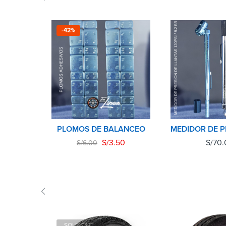
-42%
PLOMOS DE BALANCEO
S/
3.50
S/
70.
S/
6.00
SOLD OUT