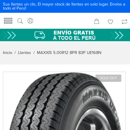
Sus llantas un clic, El mayor stock de llantas en solo lugar. Envíos a
todo el Perú!
Inicio
/
Llantas
/ MAXXIS 5.00R12 8PR 83P UE168N
SOLD OUT